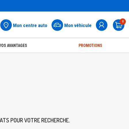
0
Mon centre auto
Mon véhicule
Pa
VOS AVANTAGES
PROMOTIONS
TATS POUR VOTRE RECHERCHE.