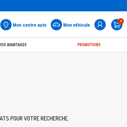
0
Mon centre auto
Mon véhicule
Pa
VOS AVANTAGES
PROMOTIONS
TATS POUR VOTRE RECHERCHE.