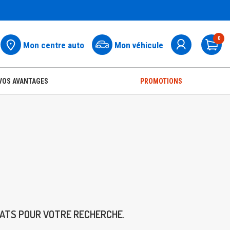
0
Mon centre auto
Mon véhicule
Pa
VOS AVANTAGES
PROMOTIONS
TATS POUR VOTRE RECHERCHE.