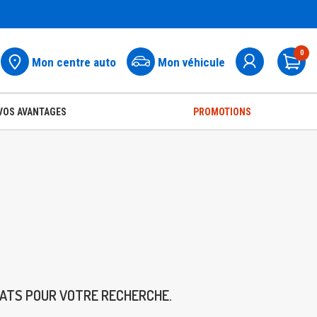
0
Mon centre auto
Mon véhicule
Pa
VOS AVANTAGES
PROMOTIONS
TATS POUR VOTRE RECHERCHE.